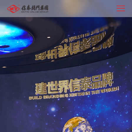
了解信泰
信泰智造
产品中心
可持续发展
信泰风采
新闻动态
联系我们
EN