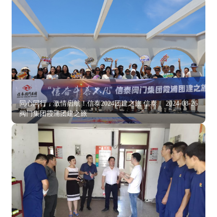
同心同行，激情启航！信泰2024团建之旅 信泰
2024-08-26
阀门集团霞浦团建之旅