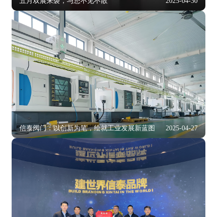
五月双展来袭，与您不见不散
2025-04-30
信泰阀门：以创新为笔，绘就工业发展新蓝图
2025-04-27