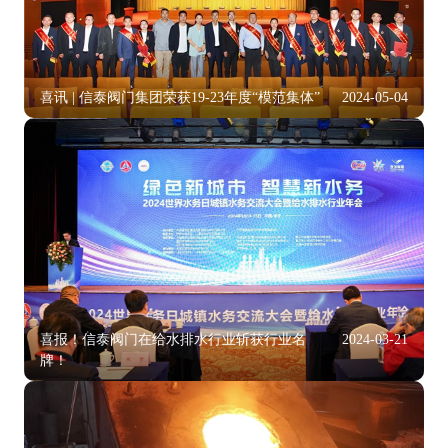
喜讯 | 信泰阀门集团荣获19-23年度“模范集体”
2024-05-04
喜报！信泰阀门在给水排水行业斩获行业名
2024-03-21
牌！