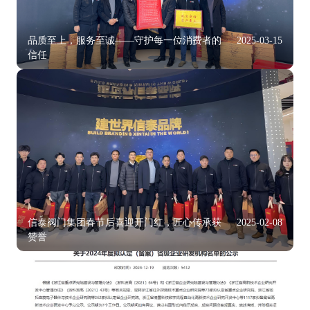
品质至上，服务至诚——守护每一位消费者的
2025-03-15
信任
信泰阀门集团春节后喜迎开门红，匠心传承获
2025-02-08
赞誉