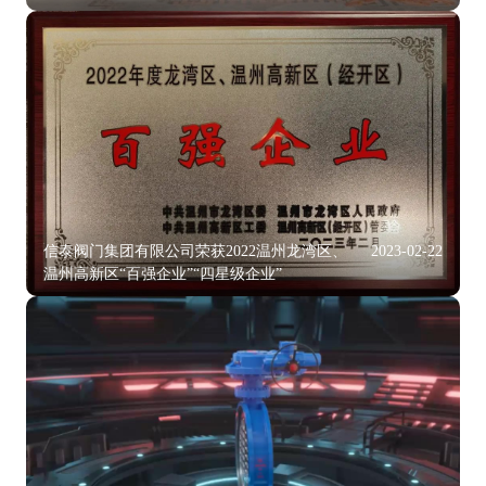
信泰阀门集团有限公司荣获2022温州龙湾区、
2023-02-22
温州高新区“百强企业”“四星级企业”