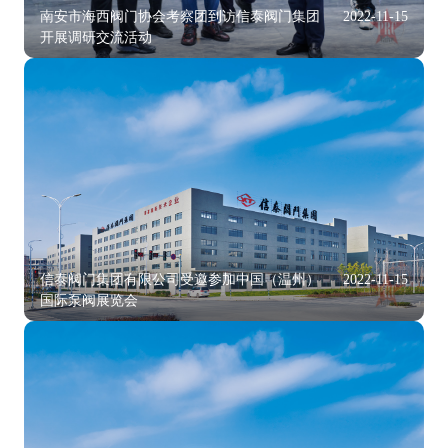
南安市海西阀门协会考察团到访信泰阀门集团
2022-11-15
开展调研交流活动
信泰阀门集团有限公司受邀参加中国（温州）
2022-11-15
国际泵阀展览会