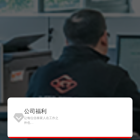
公司福利
让每位信泰家人在工作之
外也
能体验到“生活的温度与律
动”